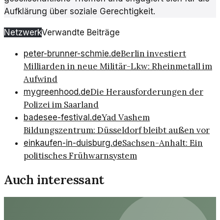
Aufklärung über soziale Gerechtigkeit.
Netzwerk
Verwandte Beiträge
Berlin investiert
peter-brunner-schmie.de
Milliarden in neue Militär-Lkw: Rheinmetall im
Aufwind
Die Herausforderungen der
mygreenhood.de
Polizei im Saarland
Yad Vashem
badesee-festival.de
Bildungszentrum: Düsseldorf bleibt außen vor
Sachsen-Anhalt: Ein
einkaufen-in-duisburg.de
politisches Frühwarnsystem
Auch interessant