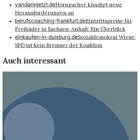
Horngacher kündigt neue
vandannjetzt.de
Herausforderungen an
Eintrittspreise für
berufscoaching-frankfurt.de
Freibäder in Sachsen-Anhalt: Ein Überblick
Sozialdemokrat Wiese:
einkaufen-in-duisburg.de
SPD ist kein Bremser der Koalition
Auch interessant