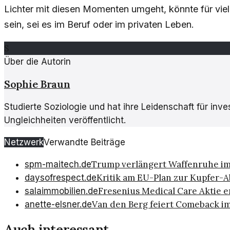
Lichter mit diesen Momenten umgeht, könnte für viel
sein, sei es im Beruf oder im privaten Leben.
S
Über die Autorin
Sophie Braun
Studierte Soziologie und hat ihre Leidenschaft für inv
Ungleichheiten veröffentlicht.
Netzwerk
Verwandte Beiträge
Trump verlängert Waffenruhe im 
spm-maitech.de
Kritik am EU-Plan zur Kupfer-A
daysofrespect.de
Fresenius Medical Care Aktie e
salaimmobilien.de
Van den Berg feiert Comeback i
anette-elsner.de
Auch interessant