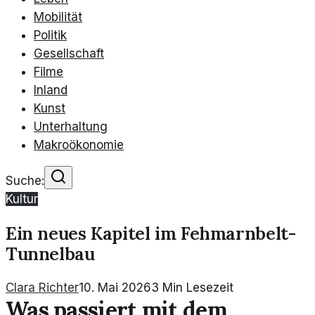
Mobilität
Politik
Gesellschaft
Filme
Inland
Kunst
Unterhaltung
Makroökonomie
Suche:
Kultur
Ein neues Kapitel im Fehmarnbelt-
Tunnelbau
Clara Richter
10. Mai 2026
3
Min Lesezeit
Was passiert mit dem