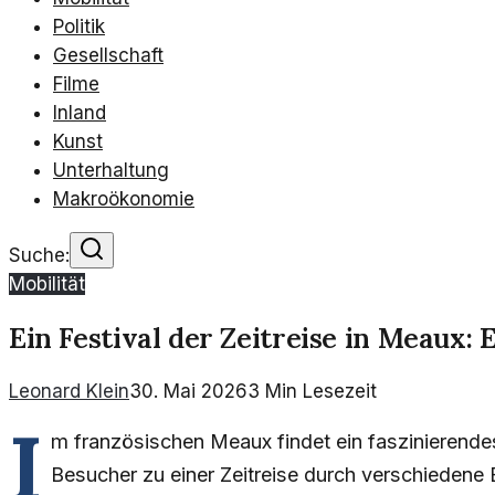
Politik
Gesellschaft
Filme
Inland
Kunst
Unterhaltung
Makroökonomie
Suche:
Mobilität
Ein Festival der Zeitreise in Meaux:
Leonard Klein
30. Mai 2026
3
Min Lesezeit
I
m französischen Meaux findet ein faszinierendes
Besucher zu einer Zeitreise durch verschiedene