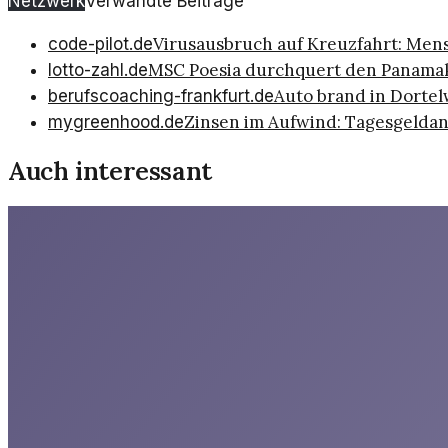
Netzwerk
Verwandte Beiträge
Virusausbruch auf Kreuzfahrt: Me
code-pilot.de
MSC Poesia durchquert den Panamaka
lotto-zahl.de
Auto brand in Dortelw
berufscoaching-frankfurt.de
Zinsen im Aufwind: Tagesgelda
mygreenhood.de
Auch interessant