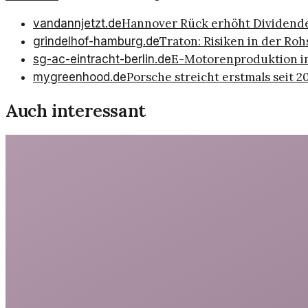
Hannover Rück erhöht Dividende
vandannjetzt.de
Traton: Risiken in der Ro
grindelhof-hamburg.de
E-Motorenproduktion i
sg-ac-eintracht-berlin.de
Porsche streicht erstmals seit 2
mygreenhood.de
Auch interessant