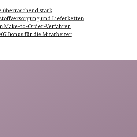
 überraschend stark
hstoffversorgung und Lieferketten
m Make-to-Order-Verfahren
007 Bonus für die Mitarbeiter